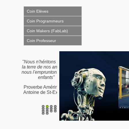
Coin Elèves
Coin Programmeurs
Coin Makers (FabLab)
Coin Professeur
"Nous n'héritons pas de
la terre de nos ancêtres,
nous l'empruntons à nos
enfants"
Proverbe Amérindien /
Antoine de St-Exupéry
1
2
3
4
5
6
7
8
9
10
11
12
13
14
15
16
17