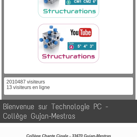
2010487 visiteurs
13 visiteurs en ligne
Bienvenue sur Technologie PC -
Collège Gujan-Mestras
Collège Chante Cigale - 33470 Gujan-Mestras